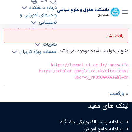
EN
درباره دانشکده
دانشکده حقوق و علوم سیاسی
واحدهای آموزشی و
دانشگاه تهران
تحقیقاتی
صفحه نخست - دانشکده حقوق و علوم سیاسی
ریاست و معاونت ها
lawpol
یافت نشد
کتابخانه
نشریات
منبع درخواست شده موجود نمی‌باشد.
خدمات ویژه کاربران
https://lawpol.ut.ac.ir/~nmosaffa
https:/scholar.google.co.uk/citations?
user=y_rKOxQAAAAJ&hl=en
« بازگشت
لینک های مفید
سامانه پست الکترونیکی دانشگاه
سامانه جامع آموزش