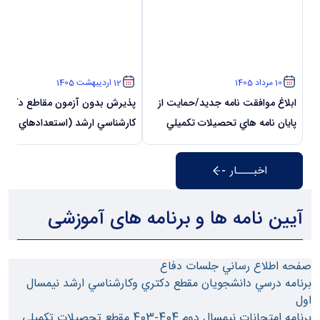
10 مرداد 1405
12 اردیبهشت 1405
ابلاغ موافقت نامه جديد/حمايت از
پذيرش بدون آزمون مقاطع دكتري
پايان نامه هاي تحصيلات تكميلي
کارشناسي ارشد (استعدادهاي
مقاطع ارشد...
درخشان)دانشگاه...
اخبــــار
آیین نامه ها و برنامه های آموزشی
صفحه اطلاع رساني جلسات دفاع
برنامه درسي دانشجويان مقطع دكتري وكارشناسي ارشد نيمسال
اول
برنامه امتحانات نيمسال دوم 404-403 مقطع تحصيلات تكميلي